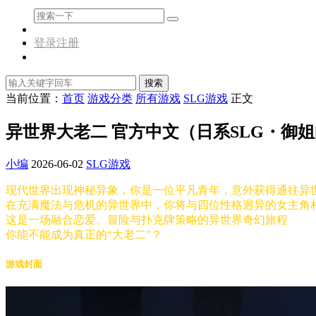
登录
注册
搜索
当前位置：
首页
游戏分类
所有游戏
SLG游戏
正文
异世界大老二 官方中文（日系SLG・御姐向）
小编
2026-06-02
SLG游戏
现代世界出现神秘异象，你是一位平凡青年，意外获得通往异
在充满魔法与危机的异世界中，你将与四位性格迥异的女主角
这是一场融合恋爱、冒险与扑克牌策略的异世界奇幻旅程
你能不能成为真正的“大老二”？
游戏封面